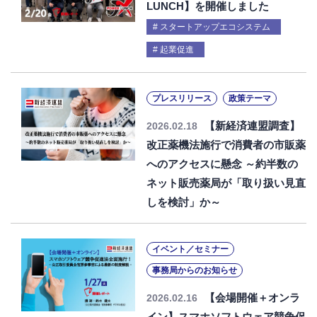
LUNCH】を開催しました
スタートアップエコシステム
起業促進
プレスリリース
政策テーマ
【新経済連盟調査】
2026.02.18
改正薬機法施行で消費者の市販薬
へのアクセスに懸念 ～約半数の
ネット販売薬局が「取り扱い見直
しを検討」か～
イベント／セミナー
事務局からのお知らせ
【会場開催＋オンラ
2026.02.16
イン】スマホソフトウェア競争促