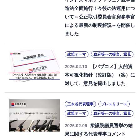
進法全面施行！今後の法運用につ
いて～公正取引委員会官房参事官
による最新の制度解説～を開催し
ました
政策テーマ
政府等への提言、意見
【パブコメ】人的資
2026.02.10
本可視化指針（改訂版）（案）に
対して、意見を提出しました
三木谷代表理事
プレスリリース
政策テーマ
政府等への提言、意見
衆議院議員選挙の結
2026.02.09
果に関する代表理事コメント