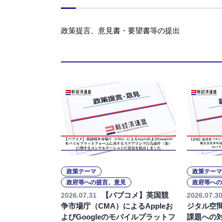
政策提言、意見書・要望書等の提出
政策テーマ
政策テーマ
政府等への提言、意見
政府等への
【パブコメ】英国競
2026.07.31
2026.07.3
争市場庁（CMA）によるAppleお
ジタル空
よびGoogleのモバイルプラットフ
課題への