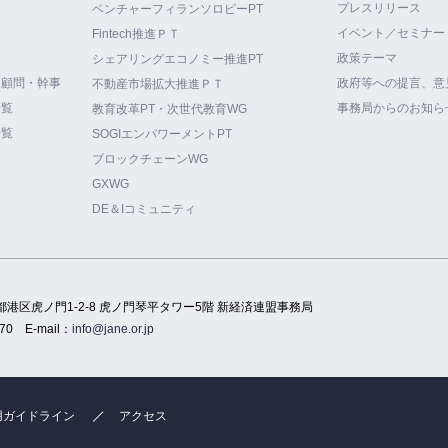
プレスリリース
ベンチャーフィランソロピーPT
イベント／セミナー
Fintech推進ＰＴ
政策テーマ
シェアリングエコノミー推進PT
・顧問・幹事
政府等への提言、意
不動産市場拡大推進ＰＴ
一覧
事務局からのお知ら
教育改革PT・次世代教育WG
一覧
SOGIエンパワーメントPT
ブロックチェーンWG
GXWG
DE＆Iコミュニティ
都港区虎ノ門1-2-8 虎ノ門琴平タワー5階 新経済連盟事務局
70
E-mail：
info@jane.or.jp
用ガイドライン
アクセス