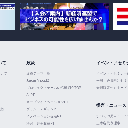
いて
政策
イベント／セミ
ついて
政策テーマ一覧
イベント・セミナー
Japan Ahead2
一般＋会員向けセミ
プロジェクトチームの活動紹介TOP
会員限定セミナー／
AI PT
オープンイノベーションPT
提言・ニュース
活動
グランドデザインPT
すべての提言・ニュ
イノベーション促進PT
三木谷代表理事
て
移民・共生政策PT