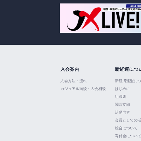
入会案内
新経連につ
入会方法・流れ
新経済連盟に
カジュアル面談・入会相談
はじめに
組織図
関西支部
活動内容
会員としての
総会について
寄付金につい