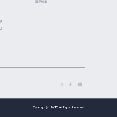
採用情報
見
せ
Copyright (c) JANE. All Rights Reserved.