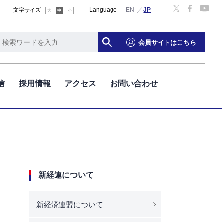
Language
English
文字サイズ
大
中
小
会員サイトはこちら
信
採用情報
アクセス
お問い合わせ
新経連について
新経済連盟について