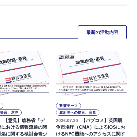
最新の活動内容
政策テーマ
提言、意見
政府等への提言、意見
【意見】総務省「デ
【パブコメ】英国競
0
2026.07.30
間における情報流通の諸
争市場庁（CMA）によるiOSにお
対処に関する検討会青少
けるNFC機能へのアクセスに関す