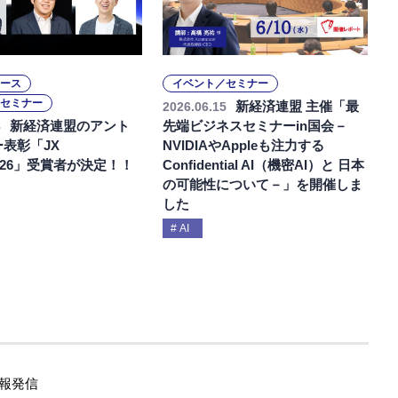
ース
イベント／セミナー
セミナー
新経済連盟 主催「最
2026.06.15
新経済連盟のアント
先端ビジネスセミナーin国会－
8
表彰「JX
NVIDIAやAppleも注力する
2026」受賞者が決定！！
Confidential AI（機密AI）と 日本
の可能性について－」を開催しま
した
AI
報発信