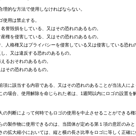
合理的な方法で使用しなければならない。
ゴ使用は禁止する。
、名誉毀損をしている、又はその恐れのあるもの。
財産権を侵害している、又はその恐れのあるもの。
誉、人格権又はプライバシーを侵害している又は侵害している恐れ
反し、又は違反する恐れのあるもの。
与えるおそれのあるもの。
又はその恐れのあるもの。
前項に該当する内容である、又はその恐れのあることが当法人によ
この場合、使用解除を命じられた者は、1週間以内にロゴの設置を
人の判断によって何時でもロゴの使用を中止させることができる権
らの製作物に使用できるのは、当団体が定める第１項の意匠のみと
さの拡大縮小においては、縦と横の長さ比率をロゴに等しく正確に