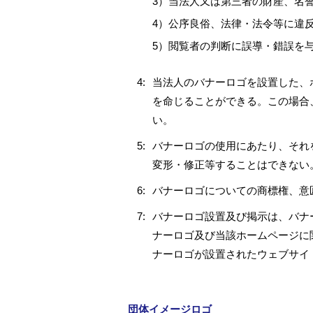
3）当法人又は第三者の財産、名
4）公序良俗、法律・法令等に違
5）閲覧者の判断に誤導・錯誤を
4:
当法人のバナーロゴを設置した、
を命じることができる。この場合
い。
5:
バナーロゴの使用にあたり、それ
変形・修正等することはできない
6:
バナーロゴについての商標権、意
7:
バナーロゴ設置及び掲示は、バナ
ナーロゴ及び当該ホームページに
ナーロゴが設置されたウェブサイ
団体イメージロゴ