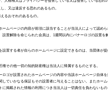
誉、人格権又はプライバシーを侵害している又は侵害している恐れ
反し、又は違反する恐れのあるもの。
与えるおそれのあるもの。
ホームページの内容が前項に該当することが当法人によって認めら
、設置解除を命じられた会員は、1週間以内にバナーロゴの設置を
を設置する者が自らのホームページに設定できるのは、当団体が提
。
匠権その他一切の知的財産権は当法人に帰属するものとする。
ーロゴが設置されたホームページの内容や当該ホームページ自体を
関していかなる保証もその設置者に与えることはない。またホーム
トに掲載された情報の利用につき当法人は一切責任を負わないもの