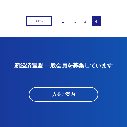
前へ
1
…
3
4
新経済連盟 一般会員を募集しています
入会ご案内