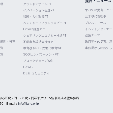
提言・ニュース
活動
グランドデザインPT
すべての提言・ニュ
イノベーション促進PT
三木谷代表理事
て
移民・共生政策PT
プレスリリース
ベンチャーフィランソロピーPT
イベント／セミナー
Fintech推進ＰＴ
政策テーマ
シェアリングエコノミー推進PT
・顧問・幹事
政府等への提言、意
不動産市場拡大推進ＰＴ
一覧
事務局からのお知ら
教育改革PT・次世代教育WG
一覧
SOGIエンパワーメントPT
ブロックチェーンWG
GXWG
DE＆Iコミュニティ
都港区虎ノ門1-2-8 虎ノ門琴平タワー5階 新経済連盟事務局
70
E-mail：
info@jane.or.jp