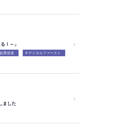
変える！～」
起業促進
デジタルファースト
しました