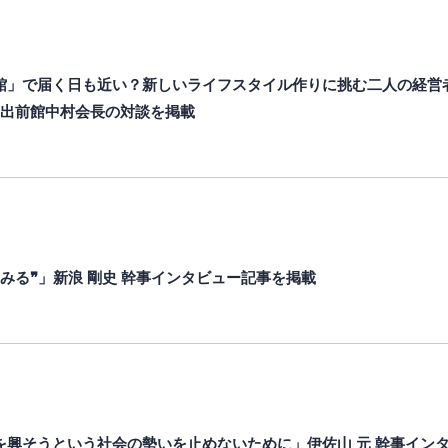
」で届く日も近い？新しいライフスタイル作りに挑む二人の経営者｣ 新
と出前館中村会長の対談を掲載
みる❞」新浪 剛史 幹事インタビュー記事を掲載
を興そうという社会の勢いを止めないために」伊佐山 元 幹事イン