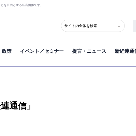
ことを目的とする経済団体です。
政策
イベント／セミナー
提言・ニュース
新経連通
経連通信」