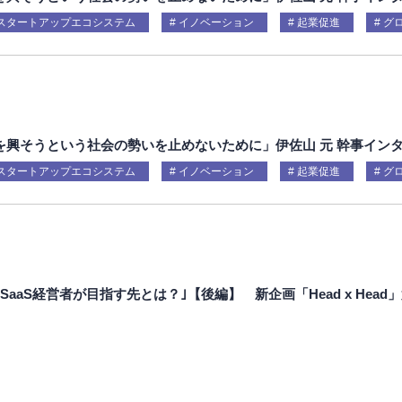
スタートアップエコシステム
イノベーション
起業促進
グ
を興そうという社会の勢いを止めないために」伊佐山 元 幹事イン
スタートアップエコシステム
イノベーション
起業促進
グ
aaS経営者が目指す先とは？｣【後編】 新企画「Head x Head」
載