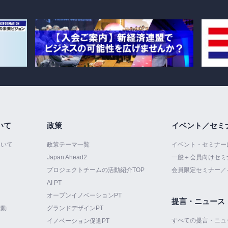
いて
政策
イベント／セミ
ついて
政策テーマ一覧
イベント・セミナー
Japan Ahead2
一般＋会員向けセミ
プロジェクトチームの活動紹介TOP
会員限定セミナー／
AI PT
オープンイノベーションPT
提言・ニュース
活動
グランドデザインPT
すべての提言・ニュ
イノベーション促進PT