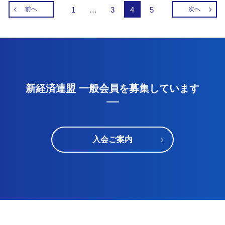
前へ
1
…
3
4
5
次へ
新経済連盟 一般会員を募集しています
入会ご案内