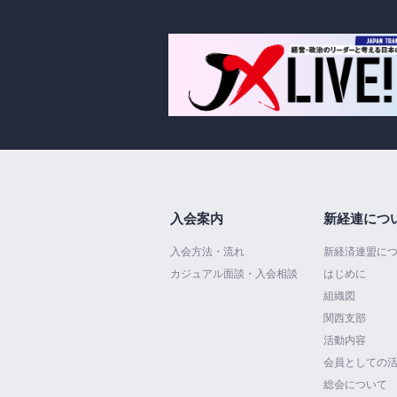
入会案内
新経連につ
入会方法・流れ
新経済連盟に
カジュアル面談・入会相談
はじめに
組織図
関西支部
活動内容
会員としての
総会について