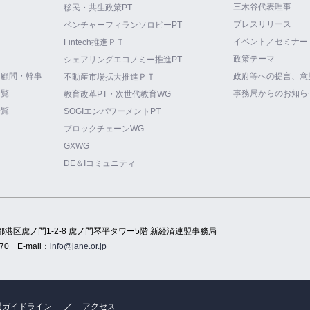
三木谷代表理事
て
移民・共生政策PT
プレスリリース
ベンチャーフィランソロピーPT
イベント／セミナー
Fintech推進ＰＴ
政策テーマ
シェアリングエコノミー推進PT
・顧問・幹事
政府等への提言、意
不動産市場拡大推進ＰＴ
一覧
事務局からのお知ら
教育改革PT・次世代教育WG
一覧
SOGIエンパワーメントPT
ブロックチェーンWG
GXWG
DE＆Iコミュニティ
都港区虎ノ門1-2-8 虎ノ門琴平タワー5階 新経済連盟事務局
70
E-mail：
info@jane.or.jp
用ガイドライン
アクセス