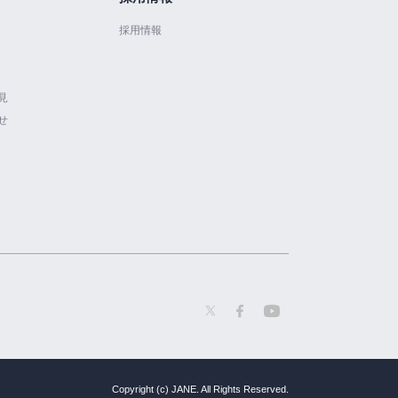
採用情報
見
せ
Copyright (c) JANE. All Rights Reserved.