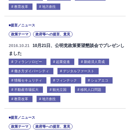
教育改革
地方創生
■提言／ニュース
政策テーマ
政府等への提言、意見
10月21日、公明党政策要望懇談会でプレゼンし
2016.10.21
ました
フィランソロピー
起業促進
新経済人育成
働き方ダイバーシティ
デジタルファースト
情報セキュリティ
フィンテック
シェアエコ
不動産市場拡大
観光立国
移民人口問題
教育改革
地方創生
■提言／ニュース
政策テーマ
政府等への提言、意見