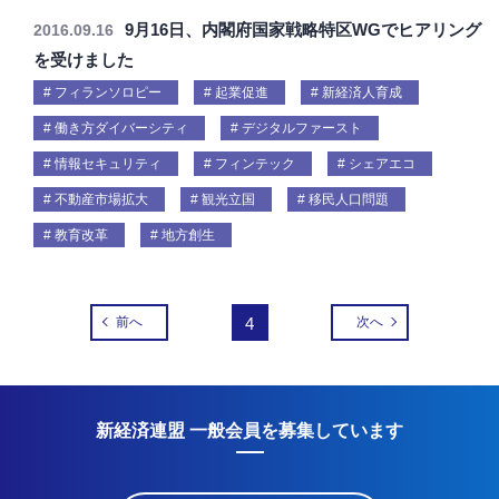
9月16日、内閣府国家戦略特区WGでヒアリング
2016.09.16
を受けました
フィランソロピー
起業促進
新経済人育成
働き方ダイバーシティ
デジタルファースト
情報セキュリティ
フィンテック
シェアエコ
不動産市場拡大
観光立国
移民人口問題
教育改革
地方創生
前へ
4
次へ
新経済連盟 一般会員を募集しています