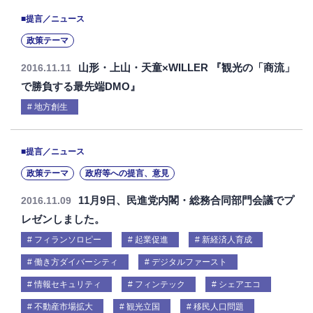
■提言／ニュース
政策テーマ
山形・上山・天童×WILLER 『観光の「商流」
2016.11.11
で勝負する最先端DMO』
地方創生
■提言／ニュース
政策テーマ
政府等への提言、意見
11月9日、民進党内閣・総務合同部門会議でプ
2016.11.09
レゼンしました。
フィランソロピー
起業促進
新経済人育成
働き方ダイバーシティ
デジタルファースト
情報セキュリティ
フィンテック
シェアエコ
不動産市場拡大
観光立国
移民人口問題