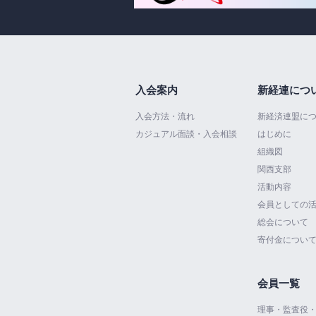
入会案内
新経連につ
入会方法・流れ
新経済連盟に
カジュアル面談・入会相談
はじめに
組織図
関西支部
活動内容
会員としての
総会について
寄付金につい
会員一覧
理事・監査役