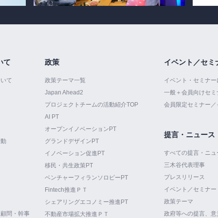
いて
政策
イベント／セミ
ついて
政策テーマ一覧
イベント・セミナー
Japan Ahead2
一般＋会員向けセミ
プロジェクトチームの活動紹介TOP
会員限定セミナー／
AI PT
オープンイノベーションPT
提言・ニュース
活動
グランドデザインPT
すべての提言・ニュ
イノベーション促進PT
三木谷代表理事
て
移民・共生政策PT
プレスリリース
ベンチャーフィランソロピーPT
イベント／セミナー
Fintech推進ＰＴ
政策テーマ
シェアリングエコノミー推進PT
・顧問・幹事
政府等への提言、意
不動産市場拡大推進ＰＴ