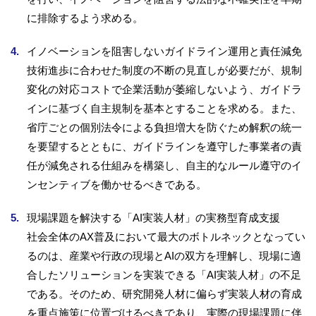
に排除するよう求める。
イノベーションを阻害しないガイドライン運用と責任減免
技術進歩に合わせた制度の不断の見直しが必要だが、規制
変化の対応コストで企業活動が萎縮しないよう、ガイドラ
インに基づく自主規制を基本とすることを求める。また、
省庁ごとの個別法令による負担増大を防ぐため解釈の統一
を要望するとともに、ガイドラインを遵守した事業者の責
任が減免される仕組みを構築し、自主的なルール遵守のイ
ンセンティブを働かせるべきである。
現場課題を解決する「AI実装人材」の実務型育成支援
社会全体のAX普及において最大のボトルネックとなってい
るのは、産業や行政の現場とAIの双方を理解し、現場に適
合したソリューションを実装できる「AI実装人材」の不足
である。そのため、研究開発人材に偏らず実装人材の育成
を重点施策に位置づけるべきであり、実際の現場課題に伴