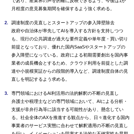
であり、産業界の声を的確に反映できるよう、今後は1か
月程度の意見募集期間を確保するよう強く求める。
調達制度の見直しとスタートアップの参入障壁除去
政府や自治体が率先してAIを導入する方針を支持しつつ
も、現行の公共調達が過大な要件定義や単年度・買い切り
前提となっており、優れた国内SaaSやスタートアップの
参入障壁になっている。政府による初期需要創出を国内事
業者の成長機会とするため、クラウド利用を前提とした調
達や小規模実証からの段階的導入など、調達制度自体の見
直しを明記するよう求める。
専門領域におけるAI利活用の法的解釈の不断の見直し
弁護士や税理士などの専門領域において、AIによる分析・
支援が非弁行為等に該当する可能性があり、懸念してい
る。社会全体のAXを推進する観点から、日々進化する国内
事業者のサービス実態に合わせて解釈適用の不断の見直し
を行い、イノベーションを阻害する法的な不確実性を早期