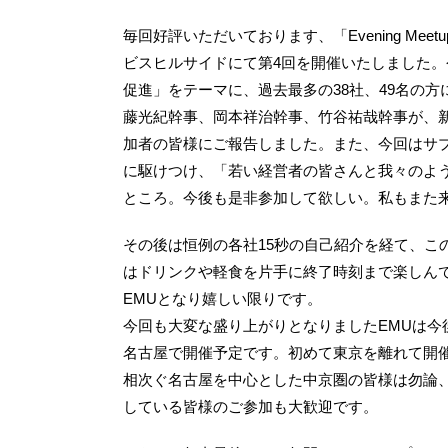
毎回好評いただいております、「Evening Meet
ビスヒルサイドにて第4回を開催いたしました。
促進」をテーマに、過去最多の38社、49名の
藤光紀幹事、岡本祥治幹事、竹谷祐哉幹事が、
加者の皆様にご報告しました。また、今回はサ
に駆けつけ、「若い経営者の皆さんと我々のよ
ところ。今後も是非参加して欲しい。私もまた
その後は恒例の各社15秒の自己紹介を経て、こ
はドリンクや軽食を片手に終了時刻まで楽しん
EMUとなり嬉しい限りです。
今回も大変な盛り上がりとなりましたEMUは今
名古屋で開催予定です。初めて東京を離れて開催
相次ぐ名古屋を中心とした中京圏の皆様は勿論
している皆様のご参加も大歓迎です。