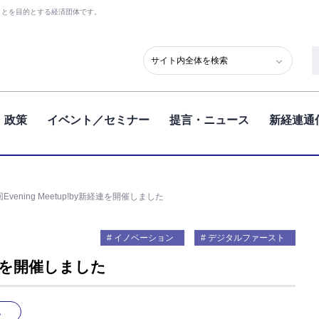
ことを目的とする経済団体です。
政策
イベント／セミナー
提言・ニュース
新経連通
Evening Meetup!by新経連を開催しました
イノベーション
デジタルファースト
新経連を開催しました
見