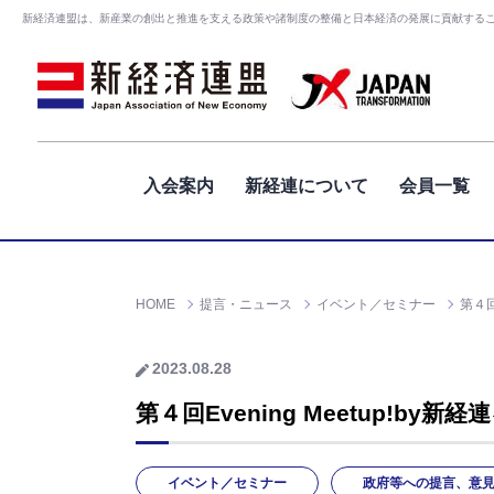
新経済連盟は、新産業の創出と推進を支える政策や諸制度の整備と日本経済の発展に貢献する
入会案内
新経連について
会員一覧
HOME
提言・ニュース
イベント／セミナー
第４回
2023.08.28
第４回Evening Meetup!by
イベント／セミナー
政府等への提言、意