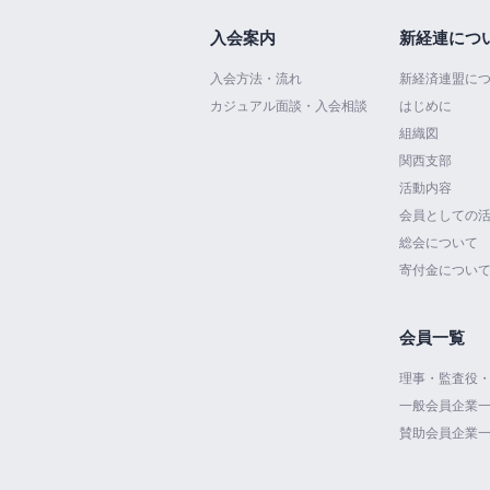
入会案内
新経連につ
入会方法・流れ
新経済連盟に
カジュアル面談・入会相談
はじめに
組織図
関西支部
活動内容
会員としての
総会について
寄付金につい
会員一覧
理事・監査役
一般会員企業
賛助会員企業