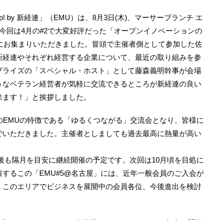
up! by 新経連」（EMU）は、8月3日(木)、マーサーブランチ エ
今回は4月の#2で大変好評だった「オープンイノベーションの
方にお集まりいただきました。冒頭で主催者側として参加した佐
新経連やそれぞれ経営する企業について、最近の取り組みを参
プライズの「スペシャル・ホスト」として藤森義明幹事が会場
うなベテラン経営者が気軽に交流できるところが新経連の良い
来ます！」と挨拶しました。
のEMUの特徴である「ゆるくつながる」交流会となり、皆様に
でいただきました。主催者としましても過去最高に熱量が高い
後も隔月を目安に継続開催の予定です。次回は10月頃を目処に
するこの「EMU#5@名古屋」には、近年一般会員のご入会が
、このエリアでビジネスを展開中の会員各位、今後進出を検討