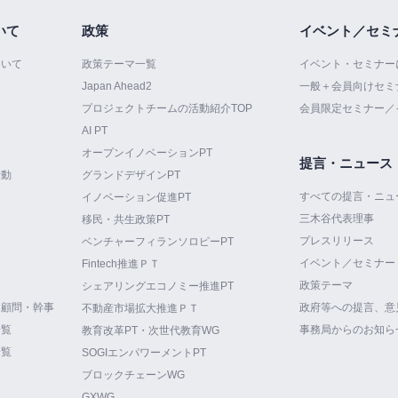
いて
政策
イベント／セミ
ついて
政策テーマ一覧
イベント・セミナー
Japan Ahead2
一般＋会員向けセミ
プロジェクトチームの活動紹介TOP
会員限定セミナー／
AI PT
オープンイノベーションPT
提言・ニュース
活動
グランドデザインPT
すべての提言・ニュ
イノベーション促進PT
三木谷代表理事
て
移民・共生政策PT
プレスリリース
ベンチャーフィランソロピーPT
イベント／セミナー
Fintech推進ＰＴ
政策テーマ
シェアリングエコノミー推進PT
・顧問・幹事
政府等への提言、意
不動産市場拡大推進ＰＴ
一覧
事務局からのお知ら
教育改革PT・次世代教育WG
一覧
SOGIエンパワーメントPT
ブロックチェーンWG
GXWG