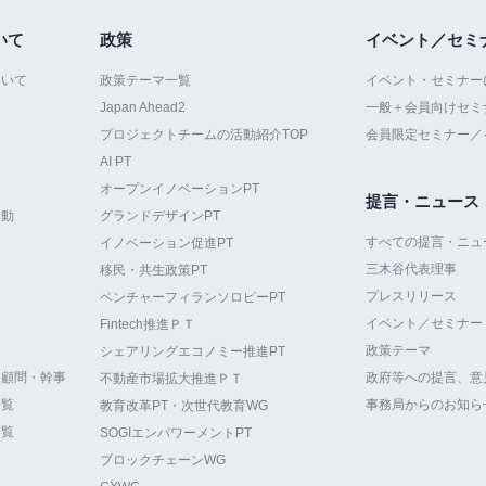
いて
政策
イベント／セミ
ついて
政策テーマ一覧
イベント・セミナー
Japan Ahead2
一般＋会員向けセミ
プロジェクトチームの活動紹介TOP
会員限定セミナー／
AI PT
オープンイノベーションPT
提言・ニュース
活動
グランドデザインPT
すべての提言・ニュ
イノベーション促進PT
三木谷代表理事
て
移民・共生政策PT
プレスリリース
ベンチャーフィランソロピーPT
イベント／セミナー
Fintech推進ＰＴ
政策テーマ
シェアリングエコノミー推進PT
・顧問・幹事
政府等への提言、意
不動産市場拡大推進ＰＴ
一覧
事務局からのお知ら
教育改革PT・次世代教育WG
一覧
SOGIエンパワーメントPT
ブロックチェーンWG