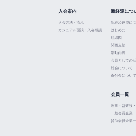
入会案内
新経連につ
入会方法・流れ
新経済連盟に
カジュアル面談・入会相談
はじめに
組織図
関西支部
活動内容
会員としての
総会について
寄付金につい
会員一覧
理事・監査役
一般会員企業
賛助会員企業