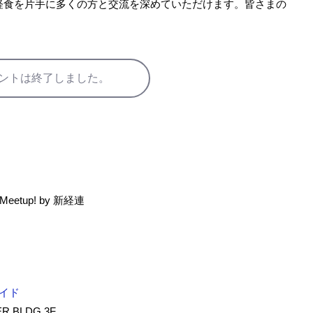
軽食を片手に多くの方と交流を深めていただけます。皆さまの
ントは終了しました。
eetup! by 新経連
イド
 BLDG.3F