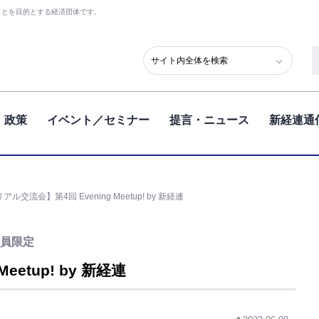
ことを目的とする経済団体です。
政策
イベント／セミナー
提言・ニュース
新経連通
アル交流会】第4回 Evening Meetup! by 新経連
員限定
etup! by 新経連