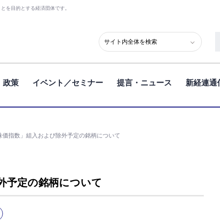
ことを目的とする経済団体です。
政策
イベント／セミナー
提言・ニュース
新経連通
株価指数」組入および除外予定の銘柄について
外予定の銘柄について