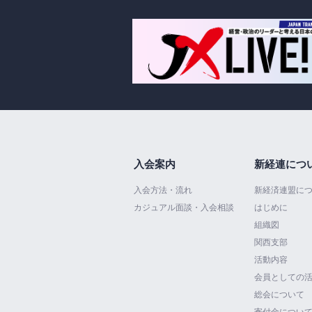
入会案内
新経連につ
入会方法・流れ
新経済連盟に
カジュアル面談・入会相談
はじめに
組織図
関西支部
活動内容
会員としての
総会について
寄付金につい