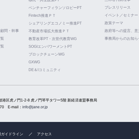
プレスリリース
ベンチャーフィランソロピーPT
イベント／セミナー
Fintech推進ＰＴ
政策テーマ
シェアリングエコノミー推進PT
・顧問・幹事
政府等への提言、意
不動産市場拡大推進ＰＴ
一覧
事務局からのお知ら
教育改革PT・次世代教育WG
一覧
SOGIエンパワーメントPT
ブロックチェーンWG
GXWG
DE＆Iコミュニティ
都港区虎ノ門1-2-8 虎ノ門琴平タワー5階 新経済連盟事務局
70
E-mail：
info@jane.or.jp
用ガイドライン
アクセス