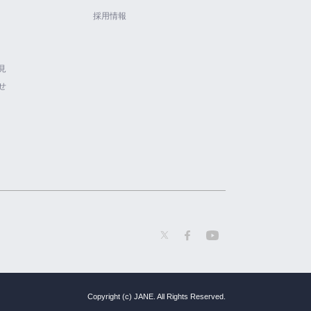
採用情報
見
せ
Copyright (c) JANE. All Rights Reserved.