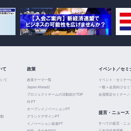
いて
政策
イベント／セミ
ついて
政策テーマ一覧
イベント・セミナー
Japan Ahead2
一般＋会員向けセミ
プロジェクトチームの活動紹介TOP
会員限定セミナー／
AI PT
オープンイノベーションPT
提言・ニュース
活動
グランドデザインPT
すべての提言・ニュ
イノベーション促進PT
三木谷代表理事
て
移民・共生政策PT