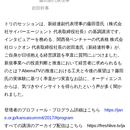
藤田副代表理事
岩田幹事
トリのセッションは、新経連副代表理事の藤田晋氏（株式会
社サイバーエージェント 代表取締役社長）の基調講演です。
インタビュアーを務める、関西発ベンチャーの代表格 株式会
社ロックオン 代表取締役社長の岩田進氏（新経連幹事）が、
ご自身が日頃抱える経営課題を率直に質問にぶつけました。
新規事業への投資判断と推進において経営者に求められるも
のとは？AbemaTVの推進における工夫と今後の展望は？藤田
氏の実体験に基づく率直かつ実直なお話に、オーディエンス
からは、気づきやインサイトを得られたという声が多く聞か
れました。
登壇者のプロフィール・プログラム詳細はこちら
https://jan
e.or.jp/kansaisummit/2017/#program
すべての講演のアーカイブ配信はこちら https://freshlive.tv/ja