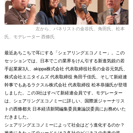
左から、パネリストの金谷氏、角田氏、松本
氏、モデレーター 西條氏
最近あちこちで耳にする「シェアリングエコノミー」。この
セッションでは、日本でこの業界をけん引する新進気鋭の若
手起業家3人、akippa株式会社 代表取締役社長の金谷元気氏、
株式会社エニタイムズ 代表取締役 角田千佳氏、そして新経連
幹事でもあるラクスル株式会社 代表取締役 松本恭攝氏が登壇
しました。この3社はすべて新経連会員です。モデレーター
は、シェアリングエコノミーに詳しい、国際派ジャーナリス
トの西條都夫 日本経済新聞編集委員兼論説委員にお務めいた
だきました。
シェアリングエコノミーによって社会はどう進化するのか？
推進にあたってのハードルは？各社のビジネスの未来の姿