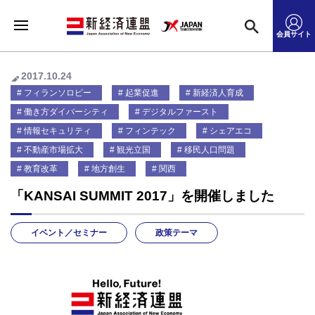
会員サイト
2017.10.24
フィランソロピー
起業促進
新経済人育成
働き方ダイバーシティ
デジタルファースト
情報セキュリティ
フィンテック
シェアエコ
不動産市場拡大
観光立国
移民人口問題
教育改革
地方創生
関西
「KANSAI SUMMIT 2017」を開催しました
イベント／セミナー
政策テーマ