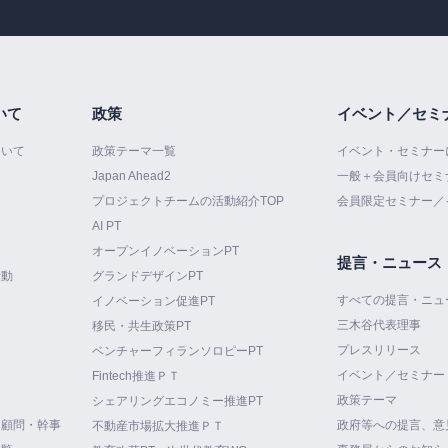
いて
政策
イベント／セミ
ついて
政策テーマ一覧
イベント・セミナー
Japan Ahead2
一般＋会員向けセミ
プロジェクトチームの活動紹介TOP
会員限定セミナー／
AI PT
オープンイノベーションPT
提言・ニュース
活動
グランドデザインPT
すべての提言・ニュ
イノベーション促進PT
三木谷代表理事
て
移民・共生政策PT
プレスリリース
ベンチャーフィランソロピーPT
イベント／セミナー
Fintech推進ＰＴ
政策テーマ
シェアリングエコノミー推進PT
・顧問・幹事
政府等への提言、意
不動産市場拡大推進ＰＴ