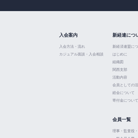
入会案内
新経連につ
入会方法・流れ
新経済連盟に
カジュアル面談・入会相談
はじめに
組織図
関西支部
活動内容
会員としての
総会について
寄付金につい
会員一覧
理事・監査役