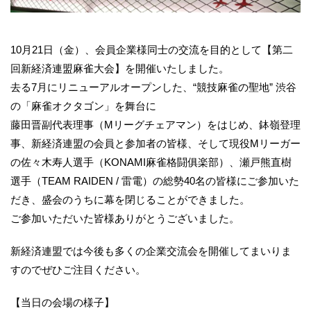
10月21日（金）、会員企業様同士の交流を目的として【第二
回新経済連盟麻雀大会】を開催いたしました。
去る7月にリニューアルオープンした、“競技麻雀の聖地” 渋谷
の「麻雀オクタゴン」を舞台に
藤田晋副代表理事（Mリーグチェアマン）をはじめ、鉢嶺登理
事、新経済連盟の会員と参加者の皆様、そして現役Mリーガー
の佐々木寿人選手（KONAMI麻雀格闘俱楽部）、瀬戸熊直樹
選手（TEAM RAIDEN / 雷電）の総勢40名の皆様にご参加いた
だき、盛会のうちに幕を閉じることができました。
ご参加いただいた皆様ありがとうございました。
新経済連盟では今後も多くの企業交流会を開催してまいりま
すのでぜひご注目ください。
【当日の会場の様子】