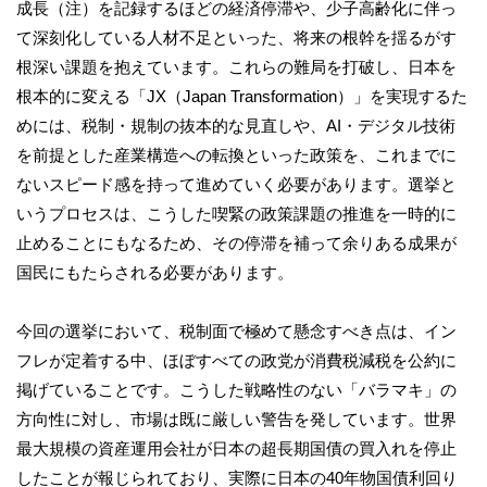
成長（注）を記録するほどの経済停滞や、少子高齢化に伴っ
て深刻化している人材不足といった、将来の根幹を揺るがす
根深い課題を抱えています。これらの難局を打破し、日本を
根本的に変える「JX（Japan Transformation）」を実現するた
めには、税制・規制の抜本的な見直しや、AI・デジタル技術
を前提とした産業構造への転換といった政策を、これまでに
ないスピード感を持って進めていく必要があります。選挙と
いうプロセスは、こうした喫緊の政策課題の推進を一時的に
止めることにもなるため、その停滞を補って余りある成果が
国民にもたらされる必要があります。
今回の選挙において、税制面で極めて懸念すべき点は、イン
フレが定着する中、ほぼすべての政党が消費税減税を公約に
掲げていることです。こうした戦略性のない「バラマキ」の
方向性に対し、市場は既に厳しい警告を発しています。世界
最大規模の資産運用会社が日本の超長期国債の買入れを停止
したことが報じられており、実際に日本の40年物国債利回り