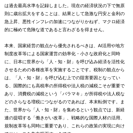
は過去最高水準を記録しました。現在の経済状況の下で無原
則に歳出拡大をすることは、結果として急激な円安と金利の
急上昇、悪性インフレの加速につながりかねず、マクロ経済
的に極めて危険な道であると言わざるを得ません。
本来、国家経営の観点から優先されるべきは、AI活用や地方
制度改革等による国家運営の効率化・小さな政府化と同時
に、日本に世界から「人・知・財」を呼び込み経済を活性化
させるための各種改革を実施することです。税制の観点から
は、「人・知・財」を呼び込む上での阻害要因となってい
る、国際的にも高税率の所得税や法人税の減税こそが重要で
あり、消費税の減税という「バラマキ」が所得税や法人税な
どのさらなる増税につながるのであれば、本末転倒です。ま
た、世界から「人・知・財」を集めるという観点では、新経
連の提唱する「働きがい改革」、戦略的な国際人材の活用、
規制改革等も同時に重要であり、これらの政策の実現に向け