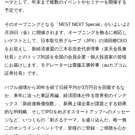
ーマとして、年末まで複数のイベントやセミナーを開催する
予定です。
そのオープニングとなる「NEST NEXT Special」がいよいよ2
月26日（金）に開催されます。オープニングを飾るに相応し
いゲストとして、日本取引所グループ（JPX）の清田瞭CEO
をお迎えし、新経済連盟の三木谷浩史代表理事（楽天会長兼
社長）とのトップ対談を全国の会員企業・個人投資家の皆様
にお届けします。モデレーターは齋藤正勝幹事（auカブコム
証券社長）です。
バブル崩壊から30年を経て日経平均が3万円台を回復するな
か、来年に迫った東証再編、経済団体が作る世界初のインデ
ックス「新経連株価指数」、新興上場企業が課題とする効果
的なIR戦略、そしてIPOをめざすスタートアップへのメッセー
ジなど、いつくもの「刺さるテーマ」を盛り込んだ、唯一無
二のオンラインイベントです。皆様のご登録・ご視聴を心か