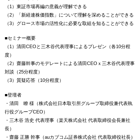
（1）東証市場再編の意義が理解できる
（2）「新経連株価指数」について理解を深めることができる
（3）グロース市場の活性化に必要な取組を知ることができる
■セミナー概要
（1）清田CEOと三木谷代表理事によるプレゼン（各10分程
度）
（2）齋藤幹事のモデレートによる清田CEOｘ三木谷代表理事
対談（25分程度）
（3）質疑応答（10分程度）
■登壇者
・清田 瞭 様（株式会社日本取引所グループ取締役兼代表執
行役グループCEO）
・三木谷 浩史 代表理事（楽天株式会社 代表取締役会長兼社
長）
・齋藤 正勝 幹事（auカブコム証券株式会社 代表取締役社長）