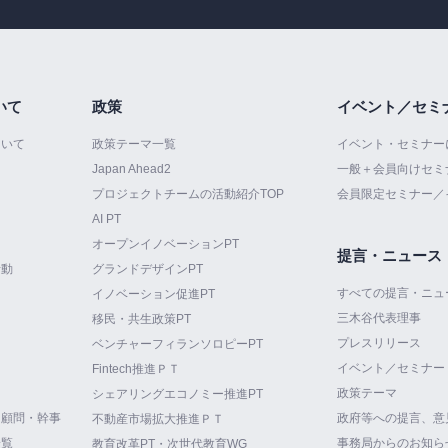
いて
政策
イベント／セミ
ついて
政策テーマ一覧
イベント・セミナー
Japan Ahead2
一般＋会員向けセミ
プロジェクトチームの活動紹介TOP
会員限定セミナー／
AI PT
オープンイノベーションPT
提言・ニュース
活動
グランドデザインPT
すべての提言・ニュ
イノベーション促進PT
三木谷代表理事
て
移民・共生政策PT
プレスリリース
ベンチャーフィランソロピーPT
イベント／セミナー
Fintech推進ＰＴ
政策テーマ
シェアリングエコノミー推進PT
・顧問・幹事
政府等への提言、意
不動産市場拡大推進ＰＴ
一覧
事務局からのお知ら
教育改革PT・次世代教育WG