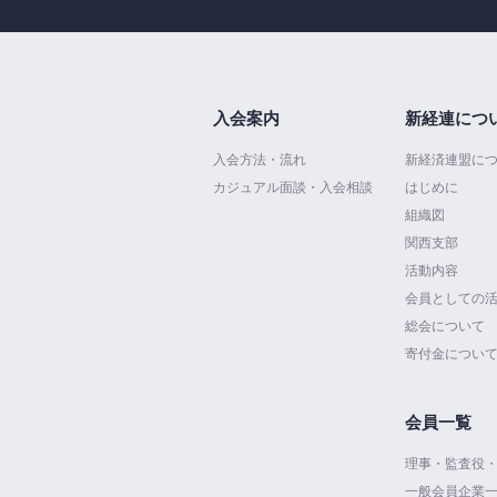
入会案内
新経連につ
入会方法・流れ
新経済連盟に
カジュアル面談・入会相談
はじめに
組織図
関西支部
活動内容
会員としての
総会について
寄付金につい
会員一覧
理事・監査役
一般会員企業