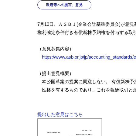
政府等への提言、意見
7月10日、ＡＳＢＪ(企業会計基準委員会)が意
権利確定条件付き有償新株予約権を付与する取
（意見募集内容）
https://www.asb.or.jp/jp/accounting_standards
（提出意見概要）
本公開草案の提案に同意しない。 有償新株予
性格を有するものであり、これを報酬取引と混
提出した意見はこちら