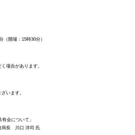
00分（開場：15時30分）
だく場合があります。
ございます。
報共有会について」
局長 川口 洋司 氏