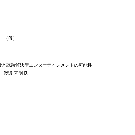
ム」（仮）
たらす未来風景と課題解決型エンターテインメントの可能性」
 澤邊 芳明 氏
。