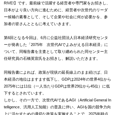
RIVE!】です。最前線で活躍する経営者や専門家をお招きし、
日本がより良い方向に進むために、経営者や次世代のリーダ
ー候補の素養として、そして企業や社会に何が必要かを、参
加者の皆さんとともに考えていきます。
第6回となる今回は、6月に公益社団法人日本経済研究センタ
ーが発表した「2075年 次世代AIでよみがえる日本経済」に
ついて、同報告書を主査として取り纏められた同センター主
任研究員の石橋英宣氏をお招きし、解説いただきます。
同報告書によれば、政策が現状の延長線上のまま続けば、日
本経済の地位はますます低下し、GDPは2024年の世界4位から
2075年には11位（一人当たりGDPは世界29位から45位）に低
下するとされています。
しかし、その一方で、次世代AIであるAGI（Artificial General In
telligence、汎用人工知能）の普及に伴い、AGIを国の競争力向
上に活かすための適切な政策を実施することで、2075年時点