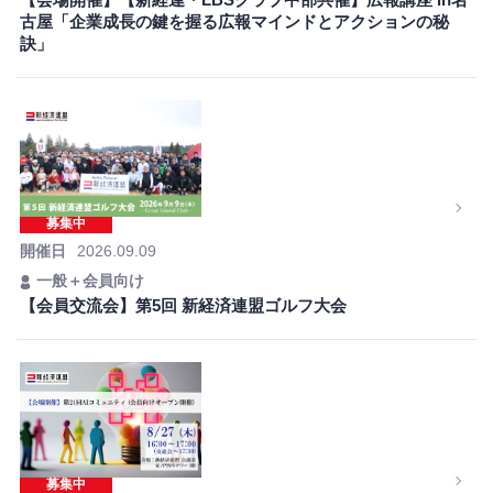
【会場開催】【新経連・LBSクラブ中部共催】広報講座 in名
古屋「企業成長の鍵を握る広報マインドとアクションの秘
訣」
募集中
開催日
2026.09.09
一般＋会員向け
【会員交流会】第5回 新経済連盟ゴルフ大会
募集中