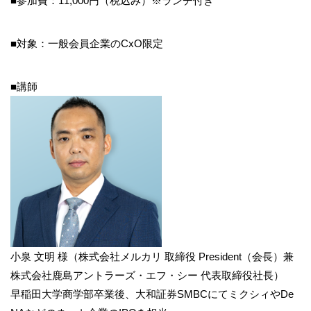
■参加費：11,000円（税込み）※ランチ付き
■対象：一般会員企業のCxO限定
■講師
小泉 文明 様（株式会社メルカリ 取締役 President（会長）兼
株式会社鹿島アントラーズ・エフ・シー 代表取締役社長）
早稲田大学商学部卒業後、
大和証券SMBCにてミクシィやDe