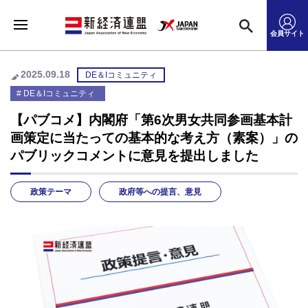
会員サイト
2025.09.18
DE＆Iコミュニティ
DE＆Iコミュニティ
【パブコメ】内閣府「第6次男女共同参画基本計
画策定に当たっての基本的な考え方（素案）」の
パブリックコメントに意見を提出しました
政策テーマ
政府等への提言、意見