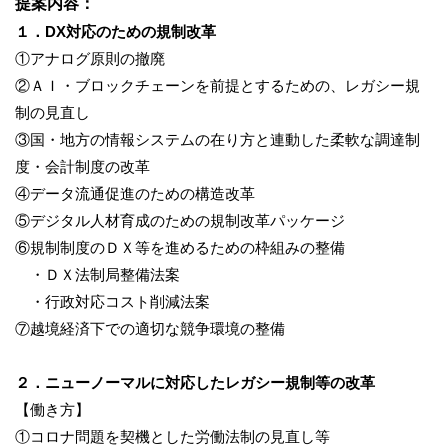
提案内容：
１．DX対応のための規制改革
①アナログ原則の撤廃
②ＡＩ・ブロックチェーンを前提とするための、レガシー規
制の見直し
③国・地方の情報システムの在り方と連動した柔軟な調達制
度・会計制度の改革
④データ流通促進のための構造改革
⑤デジタル人材育成のための規制改革パッケージ
⑥規制制度のＤＸ等を進めるための枠組みの整備
・ＤＸ法制局整備法案
・行政対応コスト削減法案
⑦越境経済下での適切な競争環境の整備
２．ニューノーマルに対応したレガシー規制等の改革
【働き方】
①コロナ問題を契機とした労働法制の見直し等