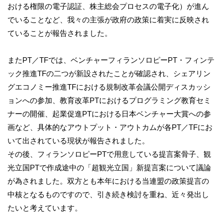
おける権限の電子認証、株主総会プロセスの電子化）が進ん
でいることなど、我々の主張が政府の政策に着実に反映され
ていることが報告されました。
またPT／TFでは、ベンチャーフィランソロピーPT・フィンテ
ック推進TFの二つが新設されたことが確認され、シェアリン
グエコノミー推進TFにおける規制改革会議公開ディスカッシ
ョンへの参加、教育改革PTにおけるプログラミング教育セミ
ナーの開催、起業促進PTにおける日本ベンチャー大賞への参
画など、具体的なアウトプット・アウトカムが各PT／TFにお
いて出されている現状が報告されました。
その後、フィランソロピーPTで用意している提言案骨子、観
光立国PTで作成途中の「超観光立国」新提言案について議論
が為されました。双方とも本年における当連盟の政策提言の
中核となるものですので、引き続き検討を重ね、近々発出し
たいと考えています。