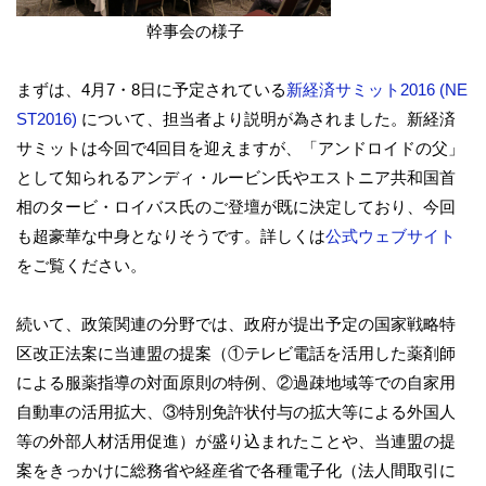
幹事会の様子
まずは、4月7・8日に予定されている
新経済サミット2016 (NE
ST2016)
について、担当者より説明が為されました。新経済
サミットは今回で4回目を迎えますが、「アンドロイドの父」
として知られるアンディ・ルービン氏やエストニア共和国首
相のタービ・ロイバス氏のご登壇が既に決定しており、今回
も超豪華な中身となりそうです。詳しくは
公式ウェブサイト
をご覧ください。
続いて、政策関連の分野では、政府が提出予定の国家戦略特
区改正法案に当連盟の提案（①テレビ電話を活用した薬剤師
による服薬指導の対面原則の特例、②過疎地域等での自家用
自動車の活用拡大、③特別免許状付与の拡大等による外国人
等の外部人材活用促進）が盛り込まれたことや、当連盟の提
案をきっかけに総務省や経産省で各種電子化（法人間取引に