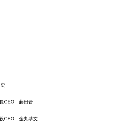
浩史
長CEO 藤田晋
役CEO 金丸恭文