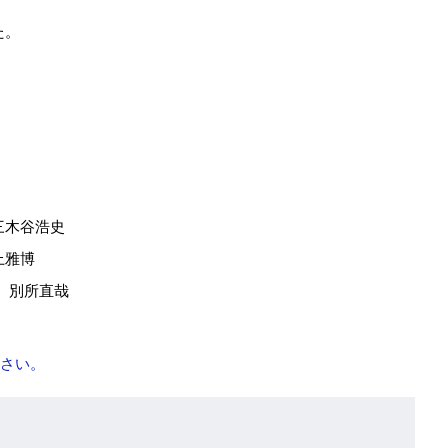
た。
三木谷浩史
上雅博
 別所直哉
さい。