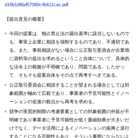
d16b1d6bd57080c4b611cac.pdf
【提出意見の概要】
今回の提案は、独占禁止法の届出基準に該当しないもので
も、事実上企業に相談を強制するものであり、不適切であ
る。また、事前相談がない場合に公正取引委員会が企業側
に資料等の提出を求めるということ自体について、具体的
な法令上の根拠が不明確であり、問題である。したがっ
て、そもそも提案自体をその点で再考すべきである。
公正取引委員会に相談することが望まれる場合としては対
象範囲が極めて広範であり、事業者の予見可能性とイノベ
ーションの促進の観点から再考を求める。
競争の実質的制限の考慮要素としての対象範囲の外延が不
明確であり事業者に予見可能性が低く萎縮効果が大きいだ
けでなく、データ活用によるイノベーションの振興と逆行
することになる可能性もあり、そういう事態にならないよ