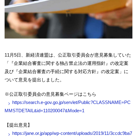
11月5日、新経済連盟は、公正取引委員会が意見募集していた
「『企業結合審査に関する独占禁止法の運用指針』の改定案
及び『企業結合審査の手続に関する対応方針』の改定案」に
ついて意見を提出しました。
※公正取引委員会の意見募集ページはこちら
https://search.e-gov.go.jp/servlet/Public?CLASSNAME=PC
MMSTDETAIL&id=110200047&Mode=1
【提出意見】
https://jane.or.jp/app/wp-content/uploads/2019/11/3ccdc9ba7