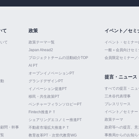
いて
政策
イベント／セミ
ついて
政策テーマ一覧
イベント・セミナー
Japan Ahead2
一般＋会員向けセミ
プロジェクトチームの活動紹介TOP
会員限定セミナー／
AI PT
オープンイノベーションPT
提言・ニュース
活動
グランドデザインPT
すべての提言・ニュ
イノベーション促進PT
三木谷代表理事
て
移民・共生政策PT
プレスリリース
ベンチャーフィランソロピーPT
イベント／セミナー
Fintech推進ＰＴ
政策テーマ
シェアリングエコノミー推進PT
・顧問・幹事
政府等への提言、意
不動産市場拡大推進ＰＴ
一覧
事務局からのお知ら
教育改革PT・次世代教育WG