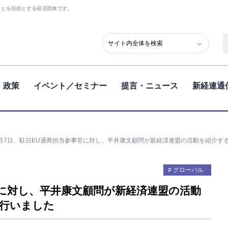
ことを目的とする経済団体です。
政策
イベント／セミナー
提言・ニュース
新経連通
0月7日、駐日EU通商担当参事官に対し、平井康文顧問が新経済連盟の活動を紹介す
グローバル
官に対し、平井康文顧問が新経済連盟の活動
行いました