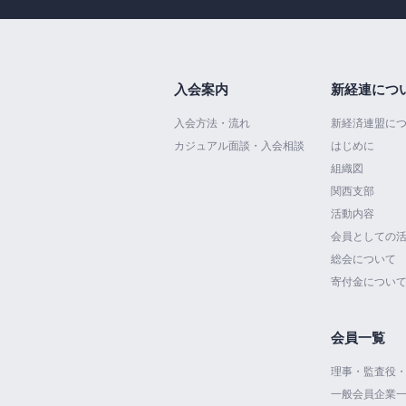
入会案内
新経連につ
入会方法・流れ
新経済連盟に
カジュアル面談・入会相談
はじめに
組織図
関西支部
活動内容
会員としての
総会について
寄付金につい
会員一覧
理事・監査役
一般会員企業