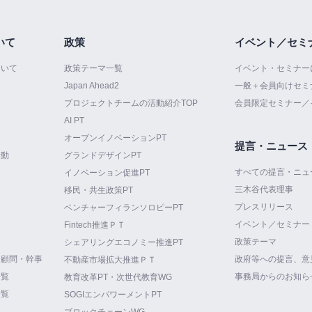
いて
政策
イベント／セミ
ついて
政策テーマ一覧
イベント・セミナー
Japan Ahead2
一般＋会員向けセミ
プロジェクトチームの活動紹介TOP
会員限定セミナー／
AI PT
オープンイノベーションPT
提言・ニュース
活動
グランドデザインPT
すべての提言・ニュ
イノベーション促進PT
三木谷代表理事
て
移民・共生政策PT
プレスリリース
ベンチャーフィランソロピーPT
イベント／セミナー
Fintech推進ＰＴ
政策テーマ
シェアリングエコノミー推進PT
・顧問・幹事
政府等への提言、意
不動産市場拡大推進ＰＴ
一覧
事務局からのお知ら
教育改革PT・次世代教育WG
一覧
SOGIエンパワーメントPT