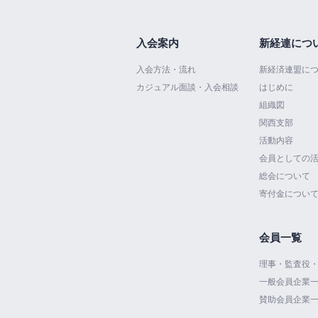
入会案内
新経連につ
入会方法・流れ
新経済連盟に
カジュアル面談・入会相談
はじめに
組織図
関西支部
活動内容
会員としての
総会について
寄付金につい
会員一覧
理事・監査役
一般会員企業
賛助会員企業