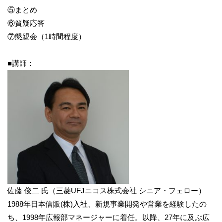
⑤まとめ
⑥質疑応答
⑦懇親会（1時間程度）
■講師：
佐藤 俊二 氏（三菱UFJニコス株式会社 シニア・フェロー）
1988年日本信販(株)入社、新規事業開発や営業を経験したの
ち、1998年広報部マネージャーに着任。以降、27年に及ぶ広