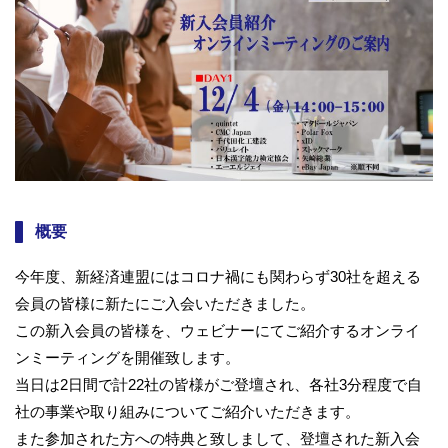
概要
今年度、
新経済連盟にはコロナ禍にも関わらず30社を超える
会員の皆様に
新たにご入会いただきました。
この新入会員の皆様を、
ウェビナーにてご紹介するオンライ
ンミーティングを開催致します
。
当日は2日間で計22社の皆様がご登壇され、
各社3分程度で自
社の事業や取り組みについてご紹介いただきます
。
また参加された方への特典と致しまして、
登壇された新入会