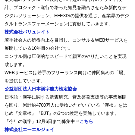
計、
プロジェクト遂行で培った知見を融合させた革新的なデ
ジタルソリ
ューション、EFEXISの提供を通じ、
産業界のデジ
タルトランスフォーメーションに貢献していきます。
株式会社バリュレイト
若手社会人の所得向上を目指し、コンサル＆
WEBサービスを
展開している10年目の会社です。
コンサル側は圧倒的なスピードで顧客のやりたいことを実現
致しま
す。
WEBサービスは若手のフリーランス向けに仲間集めの「場」
を提供しています。
公益財団法人日本漢字能力検定協会
日本語・漢字に関する調査研究、
普及啓発支援等の事業展開
を図り、
累計約4700万人に受検いただいている『漢検』をは
じめ『
文章検』『BJT』の3つの検定を実施しています。
「今年の漢字」12月6日まで募集中⇒
こちら
株式会社エーエルジェイ