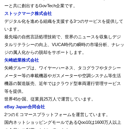
ーと共に創出するGovTech企
業です。
ストックマーク株式会社
デジタル化を進める組織を支援する3つのサービスを提供して
いま
す。
最先端の自然言語処理技術で、
世界のニュースを収集しデジ
タルリテラシーの向上、
VUCA時代の瞬時の市場分析、
ナレッ
ジの属人化からの脱却をサポートします。
矢崎総業株式会社
矢崎グループは、ワイヤーハーネス、
タコグラフやタクシー
メーター等の車載機器やガスメーターや空調
システム等生活
機器の製造販売、
近年ではクラウド型車両運行管理サービス
等を提供。
世界45か国、従業員25万人で運営しています。
eBay Japan合同会社
2つのＥコマースプラットフォームを運営しています。
国内ネットショッピングモールであるQoo10は1600万人以
上