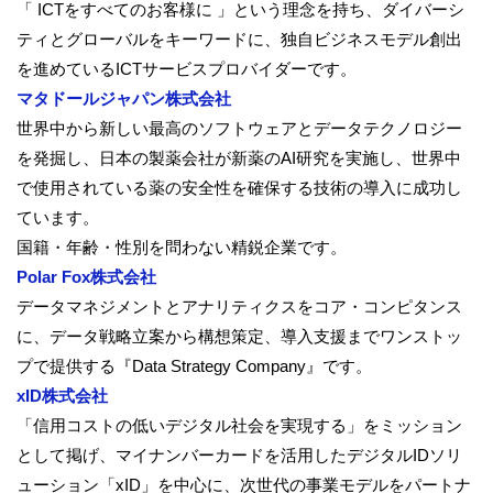
「 ICTをすべてのお客様に 」という理念を持ち、
ダイバーシ
ティとグローバルをキーワードに、
独自ビジネスモデル創出
を進めているICTサービスプロバイダー
です。
マタドールジャパン株式会社
世界中から新しい最高のソフトウェアとデータテクノロジー
を発掘
し、日本の製薬会社が新薬のAI研究を実施し、
世界中
で使用されている薬の安全性を確保する技術の導入に成功し
ています。
国籍・年齢・性別を問わない精鋭企業です。
Polar Fox株式会社
データマネジメントとアナリティクスをコア・コンピタンス
に、
データ戦略立案から構想策定、
導入支援までワンストッ
プで提供する『Data Strategy Company』です。
xID株式会社
「信用コストの低いデジタル社会を実現する」
をミッション
として掲げ、
マイナンバーカードを活用したデジタルIDソリ
ューション「
xID」を中心に、
次世代の事業モデルをパートナ