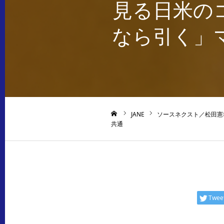
見る日米の
なら引く」
JANE
ソースネクスト／松田憲
ホーム
共通
Twee