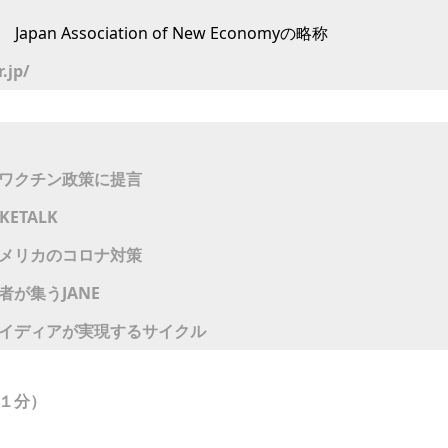
an Association of New Economyの略称
.jp/​
ワクチン政策に提言
ETALK
メリカのコロナ対策
が集うJANE
イディアが実現するサイクル
１分）