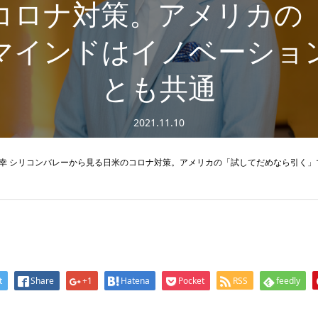
コロナ対策。アメリカの
マインドはイノベーショ
とも共通
2021.11.10
幸 シリコンバレーから見る日米のコロナ対策。アメリカの「試してだめなら引く」
t
Share
+1
Hatena
Pocket
RSS
feedly