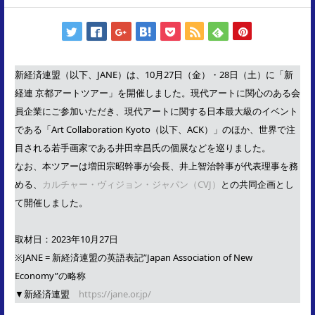
新経済連盟（以下、JANE）は、10月27日（金）・28日（土）に「新
経連 京都アートツアー」を開催しました。現代アートに関心のある会
員企業にご参加いただき、現代アートに関する日本最大級のイベント
である「Art Collaboration Kyoto（以下、ACK）」のほか、世界で注
目される若手画家である井田幸昌氏の個展などを巡りました。
なお、本ツアーは増田宗昭幹事が会長、井上智治幹事が代表理事を務
める、
カルチャー・ヴィジョン・ジャパン（CVJ）
との共同企画とし
て開催しました。
取材日：2023年10月27日
※JANE = 新経済連盟の英語表記”Japan Association of New
Economy”の略称
▼新経済連盟
https://jane.or.jp/