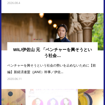
2026.08.4
WiL/伊佐山 元 「ベンチャーを興そうとい
う社会…
ベンチャーを興そうという社会の勢いを止めないために【前
編】新経済連盟（JANE）幹事／伊佐…
2020.06.11