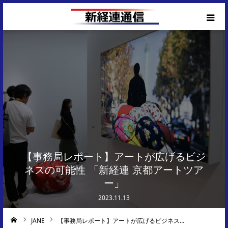
Corporate Top
【事務局レポート】アートが広げるビジ
ネスの可能性 「新経連 京都アートツア
ー」
2023.11.13
JANE
【事務局レポート】アートが広げるビジネス…
ーム