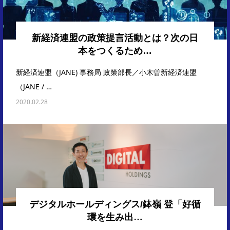
新経済連盟の政策提言活動とは？次の日
本をつくるため…
新経済連盟（JANE) 事務局 政策部長／小木曽新経済連盟
（JANE / …
2020.02.28
デジタルホールディングス/鉢嶺 登「好循
環を生み出…