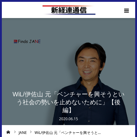
Corporate Top
WiL/伊佐山 元「ベンチャーを興そうとい
う社会の勢いを止めないために」【後
編】
2020.06.15
JANE
WiL/伊佐山 元「ベンチャーを興そうと…
ーム