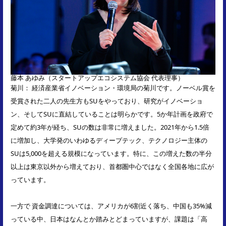
藤本 あゆみ（スタートアップエコシステム協会 代表理事）
菊川： 経済産業省イノベーション・環境局の菊川です。ノーベル賞を
受賞された二人の先生方もSUをやっており、研究がイノベーショ
ン、そしてSUに直結していることは明らかです。5か年計画を政府で
定めて約3年が経ち、SUの数は非常に増えました。2021年から1.5倍
に増加し、大学発のいわゆるディープテック、テクノロジー主体の
SUは5,000を超える規模になっています。特に、この増えた数の半分
以上は東京以外から増えており、首都圏中心ではなく全国各地に広が
っています。
一方で 資金調達については、アメリカが6割近く落ち、中国も35%減
っている中、日本はなんとか踏みとどまっていますが、課題は「高