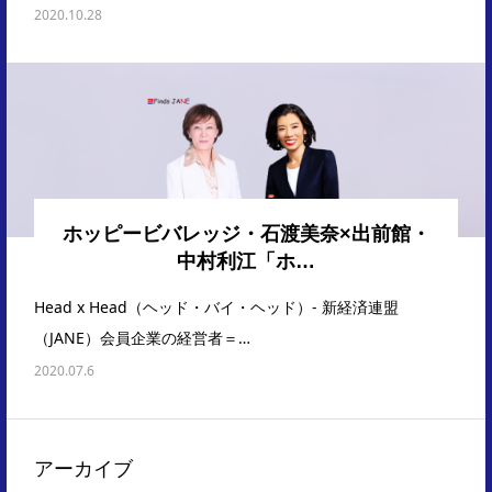
2020.10.28
ホッピービバレッジ・石渡美奈×出前館・
中村利江「ホ…
Head x Head（ヘッド・バイ・ヘッド）- 新経済連盟
（JANE）会員企業の経営者＝…
2020.07.6
アーカイブ