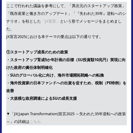
ここで行われた議論を参考にして、「異次元のスタートアップ政策」
「既存産業と働き方のアップデート」「『失われた35年』逆転へのシ
ナリオ」を柱とした
「JX宣言」
という形でメッセージをまとめまし
た。
JX宣言2025における本テーマの要点は以下の通りです。
①スタートアップ成長のための政策
・スタートアップ育成5か年計画の目標（SU投資額10兆円）実現に向
けた政府の責任体制明確化
・SUのグローバル化に向け、海外市場開拓戦略への転換
・海外投資家の日本ファンドへの出資を促すため、税制（PE特例）を
改善
・大規模な政府調達によるSUの成長支援
▼「JX(Japan Transformation)宣言2025 ～失われた35年逆転への政策
～」の詳細は
こちら