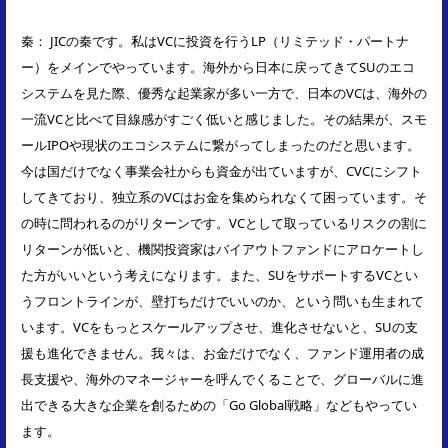
秦： JICの秦です。私はVCに投資を行うLP（リミテッド・パートナ
ー）をメインでやっています。海外から日本に戻ってきてSUのエコ
システムを見た際、優秀な起業家が多い一方で、日本のVCは、海外の
一流VCと比べて目線感がすごく低いと感じました。その結果が、スモ
ールIPOや現状のエコシステムに繋がってしまったのだと思います。
今は国だけでなく事業会社からも資金が出ていますが、CVCにシフト
してきており、独立系のVCはお金を集められなくて困っています。そ
の時に問われるのがリターンです。VCとして取っているリスクの割に
リターンが低いと、機関投資家はバイアウトファンドにアロケートし
た方がいいという考えになります。また、SUをサポートするVCとい
うフロントラインが、壁打ちだけでいいのか、という問いも生まれて
います。VCをもっとスケールアップさせ、進化させないと、SUの支
援も進化できません。我々は、お金だけでなく、ファンド運用者の成
長支援や、海外のマネージャーを呼んでくることで、グローバルに進
出できる大きな企業を創るための「Go Global戦略」などもやってい
ます。