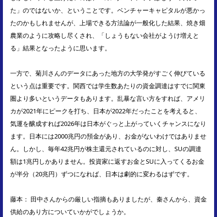
た」のではないか、ということです。ベンチャーキャピタルが悪かっ
たのかもしれませんが、上場できる方法論が一般化した結果、焼き畑
農業のように攻略し尽くされ、「しょうもない会社がようけ増えと
る」結果となったように思います。
一方で、菊川さんのデータにあった地方の大学発がすごく伸びている
という点は重要です。関西では学生数あたりの資金調達はすでに関東
圏より多いというデータもあります。乱暴な言い方をすれば、アメリ
カが2021年にピークを打ち、日本が2022年だったことを考えると、
気運を醸成すれば2026年は日本がぐっと上がっていくチャンスになり
ます。日本には2000兆円の預金があり、お金がないわけではありませ
ん。しかし、毎年42兆円が株主還元されているのに対し、SUの調達
額は1兆円しかありません。投資家に返すお金とSUに入ってくるお金
が半分（20兆円）ずつになれば、日本は劇的に変わるはずです。
藤本： 田中さんからの厳しい指摘もありましたが、秦さんから、資金
供給のあり方についていかがでしょうか。