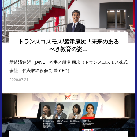
トランスコスモス/船津康次「未来のある
べき教育の姿…
新経済連盟（JANE）幹事／船津 康次（トランスコスモス株式
会社 代表取締役会長 兼 CEO）…
2020.07.21