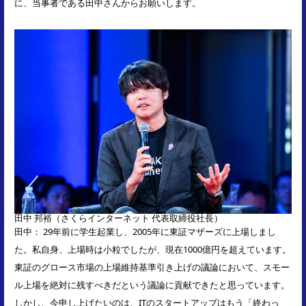
に、当事者である田中さんからお願いします。
田中 邦裕（さくらインターネット 代表取締役社長）
田中： 29年前に学生起業し、2005年に東証マザーズに上場しまし
た。私自身、上場時は小粒でしたが、現在1000億円を超えています。
東証のグロース市場の上場維持基準引き上げの議論において、スモー
ル上場を絶対に残すべきだという議論に貢献できたと思っています。
しかし、今申し上げたいのは、ITのスタートアップはもう「終わっ