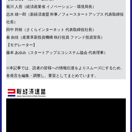
菊川 人吾（経済産業省 イノベーション・環境局長）
志水 雄一郎（新経済連盟 幹事／フォースタートアップス 代表取締役
社長）
田中 邦裕（さくらインターネット 代表取締役社長）
秦 由佳（産業革新投資機構 執行役員 ファンド投資室長）
【モデレーター】
藤本 あゆみ（スタートアップエコシステム協会 代表理事）
※本記事では、読者の皆様への情報伝達をよりスムーズにするため、
各発言を編集・調整し、要旨としてまとめています。