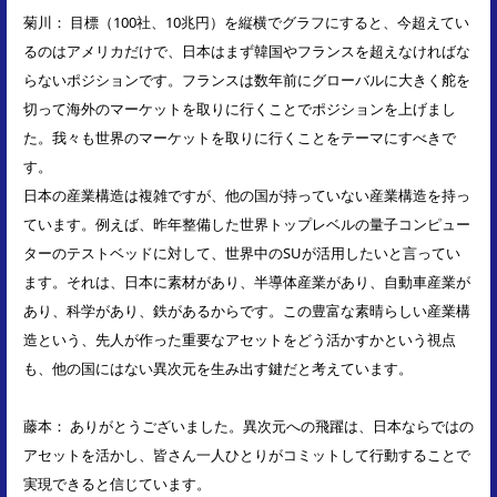
菊川： 目標（100社、10兆円）を縦横でグラフにすると、今超えてい
るのはアメリカだけで、日本はまず韓国やフランスを超えなければな
らないポジションです。フランスは数年前にグローバルに大きく舵を
切って海外のマーケットを取りに行くことでポジションを上げまし
た。我々も世界のマーケットを取りに行くことをテーマにすべきで
す。
日本の産業構造は複雑ですが、他の国が持っていない産業構造を持っ
ています。例えば、昨年整備した世界トップレベルの量子コンピュー
ターのテストベッドに対して、世界中のSUが活用したいと言ってい
ます。それは、日本に素材があり、半導体産業があり、自動車産業が
あり、科学があり、鉄があるからです。この豊富な素晴らしい産業構
造という、先人が作った重要なアセットをどう活かすかという視点
も、他の国にはない異次元を生み出す鍵だと考えています。
藤本： ありがとうございました。異次元への飛躍は、日本ならではの
アセットを活かし、皆さん一人ひとりがコミットして行動することで
実現できると信じています。