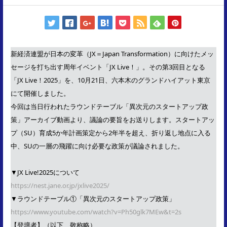
新経済連盟が日本の変革（JX＝Japan Transformation）に向けたメッ
セージを打ち出す周年イベント「JX Live！」。その第3回目となる
「JX Live！2025」を、10月21日、六本木のグランドハイアット東京
にて開催しました。
今回は当日行われたラウンドテーブル「異次元のスタートアップ政
策」アーカイブ動画より、議論の要旨をお送りします。スタートアッ
プ（SU）育成5か年計画策定から2年半を超え、折り返し地点に入る
中、SUの一層の飛躍に向け必要な政策が議論されました。
▼JX Live!2025について
https://nest.jane.or.jp/jxlive2025/
▼ラウンドテーブル①「異次元のスタートアップ政策」
https://www.youtube.com/watch?v=Ph50glk7MEw&t=2s
【登壇者】（以下、敬称略）