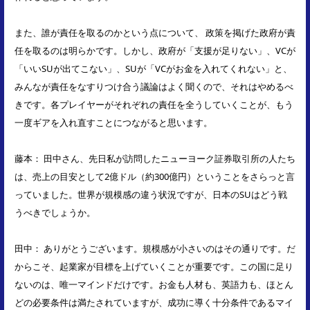
また、誰が責任を取るのかという点について、 政策を掲げた政府が責
任を取るのは明らかです。しかし、政府が「支援が足りない」、VCが
「いいSUが出てこない」、SUが「VCがお金を入れてくれない」と、
みんなが責任をなすりつけ合う議論はよく聞くので、それはやめるべ
きです。各プレイヤーがそれぞれの責任を全うしていくことが、もう
一度ギアを入れ直すことにつながると思います。
藤本： 田中さん、先日私が訪問したニューヨーク証券取引所の人たち
は、売上の目安として2億ドル（約300億円）ということをさらっと言
っていました。世界が規模感の違う状況ですが、日本のSUはどう戦
うべきでしょうか。
田中： ありがとうございます。規模感が小さいのはその通りです。だ
からこそ、起業家が目標を上げていくことが重要です。この国に足り
ないのは、唯一マインドだけです。お金も人材も、英語力も、ほとん
どの必要条件は満たされていますが、成功に導く十分条件であるマイ