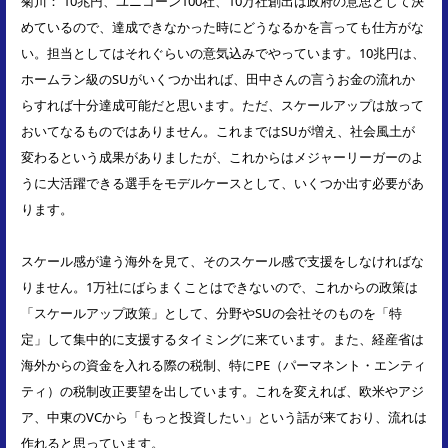
菊川： 10兆円、ユニコーン100社、10万社創出は政府の意思として決
めているので、達成できなかった時にどうなるかを言っても仕方がな
い。担当としてはそれぐらいの意気込みでやっています。10兆円は、
ホームラン級のSUがいくつか出れば、田中さんの言うお金の流れか
らすれば十分達成可能だと思います。ただ、スケールアップは放って
おいてなるものではありません。これまではSUが増え、社会風土が
変わるという成果がありましたが、これからはメジャーリーガーのよ
うに大活躍できる選手をモデルケースとして、いくつか出す必要があ
ります。
スケール感が違う海外を見て、そのスケール感で支援をしなければな
りません。1万社にばらまくことはできないので、これからの政策は
「スケールアップ政策」として、分野やSUの会社そのものを「特
定」して集中的に支援するタイミングに来ています。また、経産省は
海外からの資金を入れる際の税制、特にPE（パーマネント・エンティ
ティ）の税制改正要望を出しています。これを変えれば、欧米やアジ
ア、中東のVCから「もっと投資したい」という話が来ており、流れは
作れると思っています。