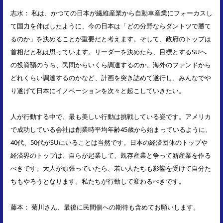
志水： 私は、かつての日本が繊維産業から自動車産業にフォーカスし
て国力を伸ばしたように、今の日本は「どの分野ならダントツで勝て
るのか」を決めることが重要だと考えます。そして、政府のトップは
首相だと私は思っています。リーダーを決めたら、目標とするSUへ
の投資額のうち、民間からいくら調達するのか、海外のファンドから
どれくらい調達するのかなど、計画を突き詰めて遂行し、みんなでや
り遂げて日本にイノベーションを次々と起こしていきたい。
人が行動する中で、最も美しい行動は挑戦している姿です。アメリカ
で成功している会社は創業時平均年齢45歳から始まっているように、
40代、50代がSUにいることは当然です。日本の経済団体のトップや
経済界のトップは、自らが起業して、既存産業と争って新産業を作る
べきです。大人が頑張っていたら、若い人たちも影響を受けて自分た
ちもやろうとなります。私たちが行動して変わるべきです。
藤本： 菊川さん、最後に民間側への期待も含めてお願いします。