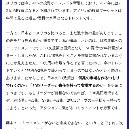
メリカでは今、AIへの投資がトレンドを牽引しており、2025年には7
割がAI投資になると予測されています。アメリカの投資マーケットは
年間で見ると過去2番目の水準となるトレンドです。
一方で、日本とアメリカを比べると、まだ数十倍の差があります。こ
の差をどう埋めるかが重要です。私が議論したいのは、目標達成への
コミットメントです。SU支援策は国策となり、SU育成5か年計画がス
タートしましたが、これは10兆円行くことを前提に書かれているよう
にしか見えません。10兆円の市場を作るぞと言ったのに、今のトレン
ドでいくと1兆円か2兆円で終わってしまうのではないかという懸念が
あります。だからこそ、日本のSU政策は
「何兆の市場を作るつもり
で行くのか」「どのリーダーが責任を持って実現するのか」
を明確に
すべきです。もしリーダーが首相なのであれば、「10兆円達成する
ぞ。経済界から5兆、GPIFから3兆、2兆はアラブの王子様から持って
こよう」といった、アクションに繋がるコミットメントが必要です。
藤本： コミットメントがないと達成できない、ということですね。次