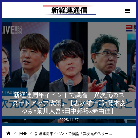
Corporate Top
新経連周年イベントで議論「異次元のス
タートアップ政策」【志水雄一郎x藤本あ
ゆみx菊川人吾x田中邦裕x秦由佳】
2025.11.27
JANE
新経連周年イベントで議論「異次元のスター…
ーム