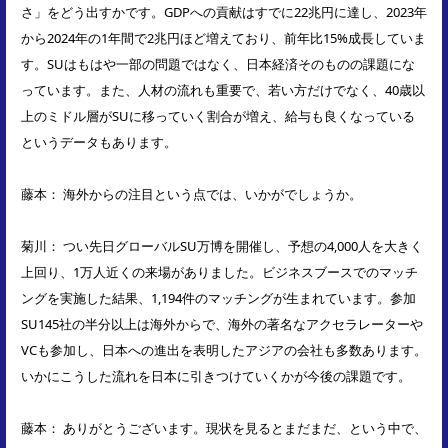
さ」をどう出すかです。GDPへの貢献はすでに22兆円に達し、2023年
から2024年の1年間で2兆円ほど増えており、前年比15%成長していま
す。SUはもはや一部の問題ではなく、日本経済そのものの課題にな
っています。また、人材の流れも重要で、若い方だけでなく、40歳以
上のミドル層がSUに移っていく割合が増え、給与も良くなっている
というデータもあります。
藤本： 海外からの注目という点では、いかがでしょうか。
菊川： つい先日グローバルSU万博を開催し、予想の4,000人を大きく
上回り、1万人近くの来場がありました。ビジネスブースでのマッチ
ングを実施した結果、1,194件のマッチングが生まれています。参加
SU145社の半分以上は海外からで、海外の著名なアクセラレーターや
VCも参加し、日本への進出を表明したアジアの会社も多数あります。
いかにこうした流れを日本に引きつけていくかが今後の課題です。
藤本： ありがとうございます。現状を見るとまだまだ、という中で、