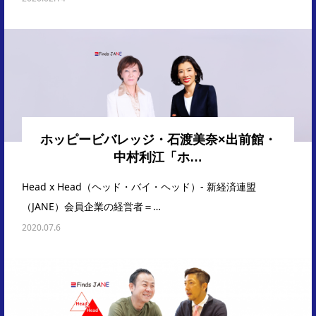
ホッピービバレッジ・石渡美奈×出前館・
中村利江「ホ…
Head x Head（ヘッド・バイ・ヘッド）- 新経済連盟
（JANE）会員企業の経営者＝…
2020.07.6