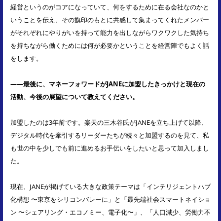
経営というのがコアになっていて、何をするために在る会社なのかと
いうことを伝え、その旗印のもとに共感して集まってくれたメンバー
がそれぞれにやりがいを持って能力を出しながらワクワクした気持ち
を持ちながら働くためには何が必要かということを経営陣でもよく話
をします。
――最後に、マネーフォワードがJANEに加盟したきっかけと現在の
活動、今後の展望について教えてください。
加盟したのは3年前です。楽天の三木谷氏がJANEを立ち上げて以降、
デジタル時代を牽引するリーダーたちが続々と加盟するのを見て、私
も世の中を少しでも前に進めるお手伝いをしたいと思って加入しまし
た。
現在、JANEが掲げている大きな政策テーマは「インテリジェントハブ
化構想 〜東京をシリコンバレーに」と「最先端社会スマートネイショ
ン 〜シェアリング・エコノミー、電子化〜」、「人口減少、労働力不