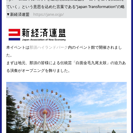
ていく」という意思を込めた言葉である”Japan Transformation”の略
▼新経済連盟
https://jane.or.jp/
本イベントは
那須ハイランドパーク
内のイベント館で開催されまし
た。
まずは地元、那須の皆様による伝統芸「白面金毛九尾太鼓」の迫力あ
る演奏がオープニングを飾りました。