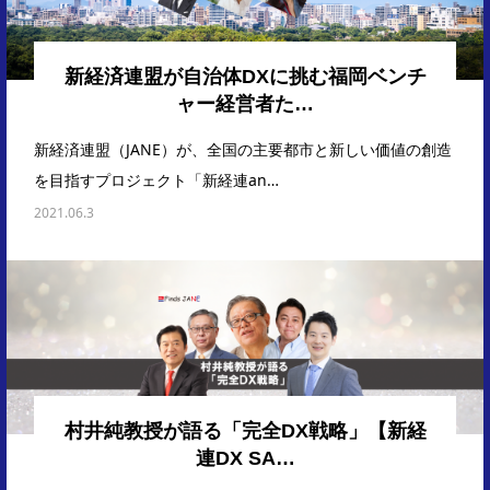
新経済連盟が自治体DXに挑む福岡ベンチ
ャー経営者た…
新経済連盟（JANE）が、全国の主要都市と新しい価値の創造
を目指すプロジェクト「新経連an…
2021.06.3
村井純教授が語る「完全DX戦略」【新経
連DX SA…