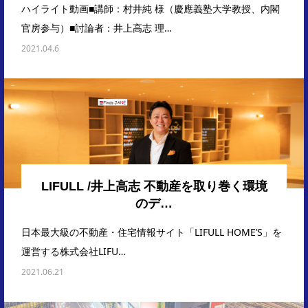
ハイライト動画■講師：村井純 様（慶應義塾大学教授、内閣
官房参与）■討論者：井上高志 理…
2021.04.6
LIFULL /井上高志 不動産を取り巻く環境
のデ…
日本最大級の不動産・住宅情報サイト「LIFULL HOME’S」を
運営する株式会社LIFU…
2021.06.21