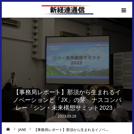
Corporate Top
【事務局レポート】那須から生まれるイ
ノベーションと「JX」の芽 ナスコンバ
レー「シン・未来構想サミット2023」
2023.09.28
JANE
【事務局レポート】那須から生まれるイノベ…
ーム