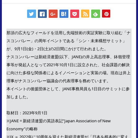
那須の広大なフィールドを活用し先端技術の実証実験に取り組む「ナ
スコンバレー」の周年イベントである「シン・未来構想サミット」
が、9月1日(金)・2日(土)の2日間にかけて行われました。
ナスコンバレーは新経済連盟(以下、JANE)の井上高志理事、鉢嶺登理
事等が発起人となって2021年10月1日に設立された、社会課題の解決
に向けた多様な関係者によるイノベーションと実装の場。現在は井上
理事がナスコンバレー協議会の代表理事を務めています。
本イベントの後援団体として、JANE事務局員も1日目のサミットに参
加しました。
取材日：2023年9月1日
※JANE = 新経済連盟の英語表記”Japan Association of New
Economy”の略称
※JX ＝ 2022年に10周年を迎えた新経済連盟が「日本を根本的に変え